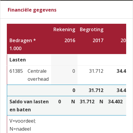
Financiële gegevens
Rekening
Begroting
Bedragen *
2016
2017
2018
1.000
Lasten
61385
Centrale
0
31.712
34.402
overhead
0
31.712
34.402
Saldo van lasten
0
N
31.712
N
34.402
N
en baten
V=voordeel;
N=nadeel