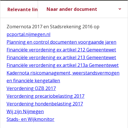
Naar ander document
Relevante links
Stadsbegroting 2017
Zomernota 2017
Slotwijziging 2016
Stadsrekening 2016
Stads- en Wijkmonitor
Zomernota 2017 en Stadsrekening 2016 op
pcportal.nijmegen.nl
Planning en control documenten voorgaande jaren
Financiële verordening ex artikel 212 Gemeentewet
Financiële verordening ex artikel 213 Gemeentewet
Financiële verordening ex artikel 213a Gemeentewet
Kadernota risicomanagement, weerstandsvermogen
en financiële kengetallen
Verordening OZB 2017
Verordening precariobelasting 2017
Verordening hondenbelasting 2017
Wij zijn Nijmegen
Stads- en Wijkmonitor