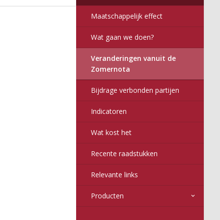
2017
6
016
nitor
Maatschappelijk effect
Wat gaan we doen?
Veranderingen vanuit de
Zomernota
Bijdrage verbonden partijen
Indicatoren
Wat kost het
Recente raadstukken
Relevante links
Producten