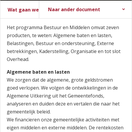
Naar ander document
Wat gaan we doen?
Stadsbegroting 2017
Zomernota 2017
Slotwijziging 2016
Stadsrekening 2016
Stads- en Wijkmonitor
Het programma Bestuur en Middelen omvat zeven
producten, te weten: Algemene baten en lasten,
Belastingen, Bestuur en ondersteuning, Externe
betrekkingen, Kaderstelling, Organisatie en tot slot
Overhead.
Algemene baten en lasten
We zorgen dat de algemene, grote geldstromen
goed verlopen. We volgen de ontwikkelingen in de
Algemene Uitkering uit het Gemeentefonds,
analyseren en duiden deze en vertalen die naar het
gemeentelijk beleid.
We financieren onze gemeentelijke activiteiten met
eigen middelen en externe middelen. De rentekosten