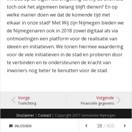
toch ook het algemeen belang blijft dienen? En op
welke manier doen we dat de komende tijd met
elkaar in onze stad? Met Wij zijn Nijmegen bieden we
de Nijmegenaren ook in 2018 zowel digitaal als via
ontmoetingen een platform voor de realisatie van
ideeën en initiatieven. We tonen hiermee waardering
voor de vele initiatieven in de stad en proberen door
te verbinden en te ondersteunen de kracht van
inwoners nog beter te benutten voor de stad.
Vorige
Volgende
Toelichting
Financiële gegevens
Disclaimer
|
Contact
| Copyright 2017 Gemeente Nijmegen
keyboard_arrow_left
keyboard_arrow_right
38
/
405
chat_bubble
INLOGGEN
NOTITIES
FAVORIETEN