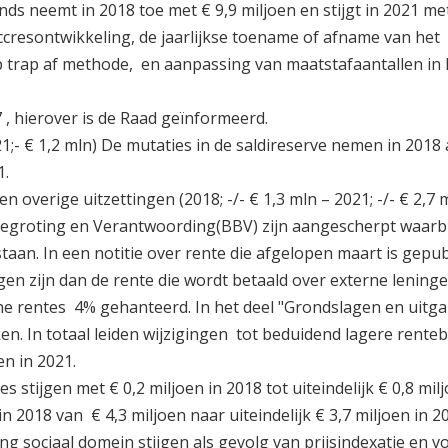
s neemt in 2018 toe met € 9,9 miljoen en stijgt in 2021 m
accresontwikkeling, de jaarlijkse toename of afname van het
 trap af methode, en aanpassing van maatstafaantallen in 
 , hierover is de Raad geïnformeerd.
21;- € 1,2 mln) De mutaties in de saldireserve nemen in 2018 
1.
overige uitzettingen (2018; -/- € 1,3 mln – 2021; -/- € 2,7 
Begroting en Verantwoording(BBV) zijn aangescherpt waarbi
taan. In een notitie over rente die afgelopen maart is gepu
en zijn dan de rente die wordt betaald over externe leninge
ne rentes 4% gehanteerd. In het deel "Grondslagen en uit
en. In totaal leiden wijzigingen tot beduidend lagere rente
en in 2021.
stijgen met € 0,2 miljoen in 2018 tot uiteindelijk € 0,8 milj
in 2018 van € 4,3 miljoen naar uiteindelijk € 3,7 miljoen in 2
ing sociaal domein stijgen als gevolg van prijsindexatie en 