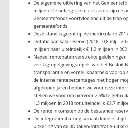
De algemene uitkering van het Gemeentefond
miljoen. De belangrijkste oorzaken zijn de 
Gemeentefonds voortvloeiend uit de trap op
gemeentefonds
Deze stand is geënt op de meicirculaire 2017
Dotatie aan saldireserve (2018; -0,8 mlj – 20
miljoen naar uiteindelijk € 1,2 miljoen in 202
Nadeel rentebaten verstrekte geldleningen en 
verslagregelgevingsregels van het Besluit 
transparantie en vergelijkbaarheid voorop s
de interne rentepercentages niet hoger mog
afgelopen jaren hebben we voor deze inter
stellen we voor om hiervoor 2,5% te gebruik
1,3 miljoen in 2018 tot uiteindelijk €2,7 miljo
De rente inkomsten op de bestaande reserves 
De integratieuitkering sociaal domein stijgt 
uitkering van de 3D taken/Integratie-uitker