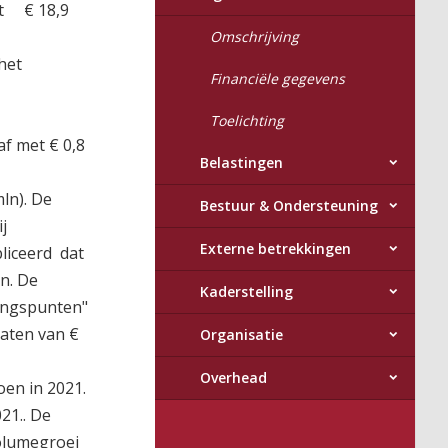
et € 18,9
Omschrijving
het
Financiële gegevens
Toelichting
af met € 0,8
Belastingen
mln). De
Bestuur & Ondersteuning
j
Externe betrekkingen
bliceerd dat
n. De
Kaderstelling
gangspunten"
baten van €
Organisatie
Overhead
oen in 2021.
021.. De
volumegroei