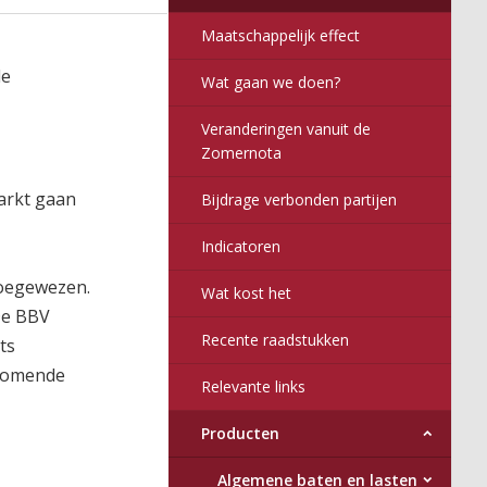
Maatschappelijk effect
de
Wat gaan we doen?
Veranderingen vanuit de
Zomernota
markt gaan
Bijdrage verbonden partijen
Indicatoren
toegewezen.
Wat kost het
 De BBV
Recente raadstukken
ts
 komende
Relevante links
Producten
Algemene baten en lasten