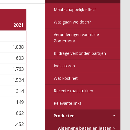
Maatschappelijk effect
Wat gaan we doen?
2021
Veranderingen vanuit de
Zomernota
1.038
Bijdrage verbonden partijen
603
Indicatoren
1.763
Wat kost het
1.524
314
Recente raadstukken
149
Relevante links
662
Producten
1.452
Algemene baten en lasten