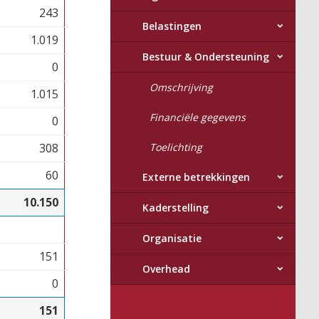
243
Belastingen
1.019
Bestuur & Ondersteuning
0
Omschrijving
1.015
Financiële gegevens
0
308
Toelichting
60
Externe betrekkingen
10.150
Kaderstelling
Organisatie
151
Overhead
0
151