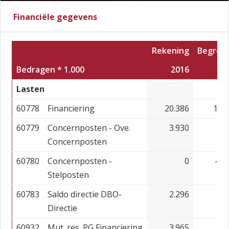
Financiële gegevens
Rekening
Begroti
Bedragen * 1.000
2016
20
Lasten
60778
Financiering
20.386
17.
60779
Concernposten - Ove.
3.930
3
Concernposten
60780
Concernposten -
0
-2.
Stelposten
60783
Saldo directie DBO-
2.296
-
Directie
60932
Mut. res. PG Financiering
3.965
2.