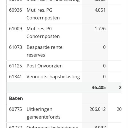
60936
Mut. res. PG
4.051
8.
Concernposten
61009
Mut. res. PG
1.776
1.
Concernposten
61073
Bespaarde rente
0
reserves
61125
Post Onvoorzien
0
1
61341
Vennootschapsbelasting
0
36.405
27.
Baten
60775
Uitkeringen
206.012
203.
gemeentefonds
60777
Opbrengst beleggingen
3.097
1.