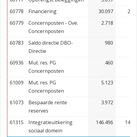
60778
Financiering
30.097
22.
60779
Concernposten - Ove.
2.718
1.
Concernposten
60783
Saldo directie DBO-
980
Directie
60936
Mut. res. PG
460
2
Concernposten
61009
Mut. res. PG
5.123
1.
Concernposten
61073
Bespaarde rente
3.972
2.
reserves
61315
Integratieuitkering
146.496
144.
sociaal domein