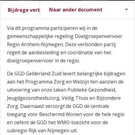
Naar ander document
Bijdrage verbonden partijen
Stadsbegroting 2017
Zomernota 2017
Slotwijziging 2016
Stadsrekening 2016
Stads- en Wijkmonitor
Via dit programma participeren wij in de
gemeenschappelijke regeling Doelgroepenvervoer
Regio Arnhem-Nijmegen. Deze verbonden partij
regelt de aanbesteding en coördinatie van het
doelgroepenvervoer in de regio.
De GGD Gelderland Zuid levert belangrijke bijdragen
aan het Programma Zorg en Welzijn ten aanzien de
uitvoering van onze taken Publieke Gezondheid,
Jeugdgezondheidszorg, Veilig Thuis en Bijzondere
Zorg. Daarnaast verzorgt de GGD de centrale
toegang voor Beschermd Wonen voor de hele regio
en oefent de GGD het WMO-toezicht voor de
subregio Rijk van Nijmegen uit.