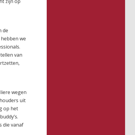
t zijn op
n de
6 hebben we
ssionals.
tellen van
rtzetten,
uliere wegen
houders uit
g op het
kbuddy’s.
 die vanaf