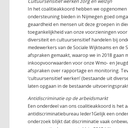
Cultuursensitief werken zorg en welzijn
In het coalitieakkoord hebben we opgenomen da
ondersteuning bieden in Nijmegen goed omgaan
geaardheid en mensen uit deze groepen in dien
toegankelijkheid van onze voorzieningen voo
diversiteit en cultuursensitief handelen bij on
medewerkers van de Sociale Wijkteams en de St
afspraken gemaakt, waarop we in 2018 gaan mo
inkoopvoorwaarden voor onze Wmo- en Jeugdz
afspraken over rapportage en monitoring. Tev
‘cultuursensitief werken’ (bestaande uit diver
laten opgaan in de bestaande uitvoeringsprakti
Antidiscriminatie op de arbeidsmarkt
Een onderdeel van ons coalitieakkoord is het a
antidiscriminatiebureau Ieder1Gelijk een onde
onderzoek blijkt dat discriminatie vaak onbew