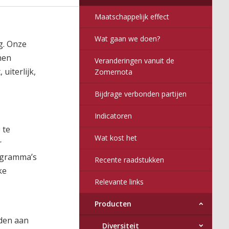
Maatschappelijk effect
Wat gaan we doen?
g. Onze
nen
Veranderingen vanuit de
uiterlijk,
Zomernota
Bijdrage verbonden partijen
Indicatoren
 te
Wat kost het
r
rogramma’s
Recente raadstukken
ke
Relevante links
Producten
eden aan
Diversiteit