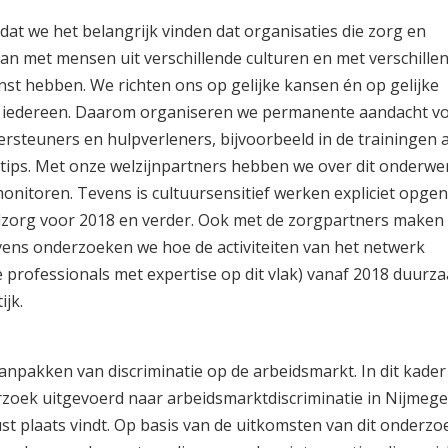
t we het belangrijk vinden dat organisaties die zorg en
 met mensen uit verschillende culturen en met verschille
st hebben. We richten ons op gelijke kansen én op gelijke
r iedereen. Daarom organiseren we permanente aandacht v
dersteuners en hulpverleners, bijvoorbeeld in de trainingen 
ips. Met onze welzijnpartners hebben we over dit onderwer
nitoren. Tevens is cultuursensitief werken expliciet opge
org voor 2018 en verder. Ook met de zorgpartners maken 
ens onderzoeken we hoe de activiteiten van het netwerk
se professionals met expertise op dit vlak) vanaf 2018 duur
jk.
anpakken van discriminatie op de arbeidsmarkt. In dit kader
rzoek uitgevoerd naar arbeidsmarktdiscriminatie in Nijmegen
ust plaats vindt. Op basis van de uitkomsten van dit onderz