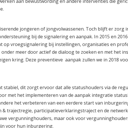
 werken aan bewustwording en andere interventies die gerich
e.
liserende jongeren of jongvolwassenen. Toch blijft er zorg i
ersteuning bij de signalering en aanpak. In 2015 en 201
 op vroegsignalering bij instellingen, organisaties en profe
 onder meer door actief de dialoog te zoeken en met het ins
igen kring. Deze preventieve aanpak zullen we in 2018 voo
 stabiel, dit zorgt ervoor dat alle statushouders via de reg
or met het implementeren van de aanpak integratie status
 andere het verbeteren van een eerdere start van inburgerin
& trajectregie, participatieverklaringstraject en de netwer
euwe vergunninghouders, maar ook voor vergunninghouders
zijn voor hun inburgering.