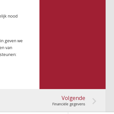
elijk nood
rin geven we
ten van
steunen:
Volgende
Financiële gegevens