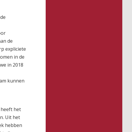
nde
oor
aan de
p expliciete
nomen in de
we in 2018
zaam kunnen
 heeft het
. Uit het
oek hebben