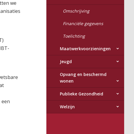
etten we
anisaties
Omschrijving
Financiële gegevens
Toelichting
T)
HBT-
Maatwerkvoorzieningen
Jeugd
Opvang en beschermd
wetsbare
wonen
at
Publieke Gezondheid
n een
Welzijn