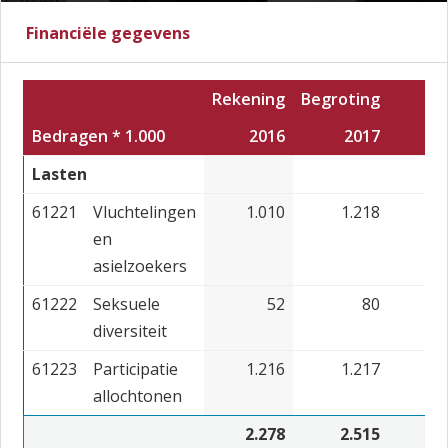
Financiële gegevens
Rekening
Begroting
Bedragen * 1.000
2016
2017
20
Lasten
61221
Vluchtelingen
1.010
1.218
2
en
asielzoekers
61222
Seksuele
52
80
diversiteit
61223
Participatie
1.216
1.217
1.
allochtonen
2.278
2.515
1.