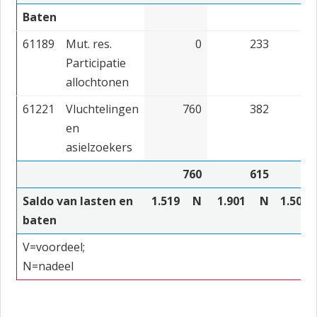
Baten
61189
Mut. res.
0
233
Participatie
allochtonen
61221
Vluchtelingen
760
382
en
asielzoekers
760
615
Saldo van lasten en
1.519
N
1.901
N
1.503
baten
V=voordeel;
N=nadeel