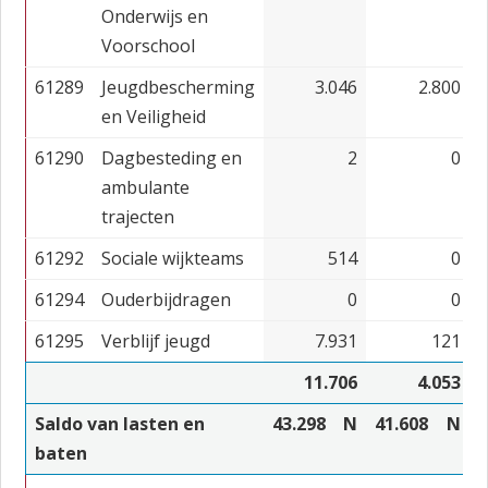
Onderwijs en
Voorschool
61289
Jeugdbescherming
3.046
2.800
en Veiligheid
61290
Dagbesteding en
2
0
ambulante
trajecten
61292
Sociale wijkteams
514
0
61294
Ouderbijdragen
0
0
61295
Verblijf jeugd
7.931
121
11.706
4.053
Saldo van lasten en
43.298
N
41.608
N
4
baten