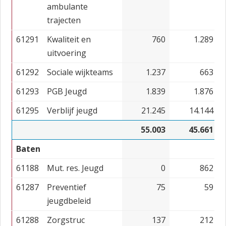
ambulante
trajecten
61291
Kwaliteit en
760
1.289
uitvoering
61292
Sociale wijkteams
1.237
663
61293
PGB Jeugd
1.839
1.876
61295
Verblijf jeugd
21.245
14.144
55.003
45.661
Baten
61188
Mut. res. Jeugd
0
862
61287
Preventief
75
59
jeugdbeleid
61288
Zorgstruc
137
212