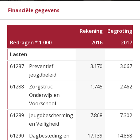
Financiële gegevens
Rekening
Begroting
Bedragen * 1.000
2016
2017
Lasten
61287
Preventief
3.170
3.067
jeugdbeleid
61288
Zorgstruc
1.745
2.462
Onderwijs en
Voorschool
61289
Jeugdbescherming
7.868
7.302
en Veiligheid
61290
Dagbesteding en
17.139
14.858