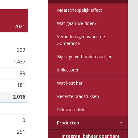
Maatschappelijk effect
Wat gaan we doen?
2021
Veranderingen vanuit de
Zomernota
309
Bijdrage verbonden partijen
1.437
Indicatoren
89
Wat kost het
181
2.016
Recente raadstukken
Relevante links
0
Producten
251
Integraal beheer openbare