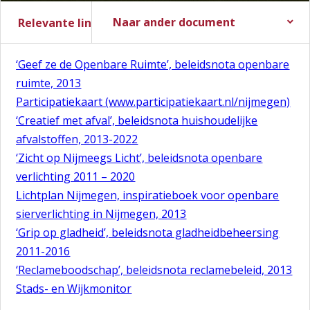
Naar ander document
Relevante links
Stadsbegroting 2017
Zomernota 2017
Slotwijziging 2016
Stadsrekening 2016
Stads- en Wijkmonitor
‘Geef ze de Openbare Ruimte’, beleidsnota openbare
ruimte, 2013
Participatiekaart (www.participatiekaart.nl/nijmegen)
‘Creatief met afval’, beleidsnota huishoudelijke
afvalstoffen, 2013-2022
‘Zicht op Nijmeegs Licht’, beleidsnota openbare
verlichting 2011 – 2020
Lichtplan Nijmegen, inspiratieboek voor openbare
sierverlichting in Nijmegen, 2013
‘Grip op gladheid’, beleidsnota gladheidbeheersing
2011-2016
‘Reclameboodschap’, beleidsnota reclamebeleid, 2013
Stads- en Wijkmonitor