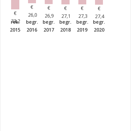
€
I
€
€
€
€
€
26,0
W
26,9
27,1
27,3
27,4
33,2
rek.
begr.
begr.
begr.
begr.
begr.
I
2015
2016
2017
2018
2019
2020
h
a
O
w
k
S
T
o
r