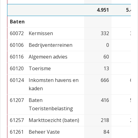
4.951
5.46
Baten
60072
Kermissen
332
31
60106
Bedrijventerreinen
0
60116
Algemeen advies
60
60120
Toerisme
13
60124
Inkomsten havens en
666
66
kaden
61207
Baten
416
57
Toeristenbelasting
61257
Markttoezicht (baten)
218
22
61261
Beheer Vaste
84
6