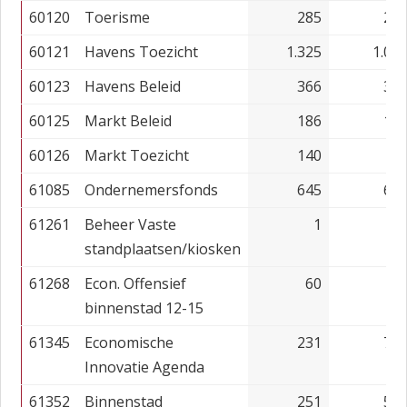
60120
Toerisme
285
24
60121
Havens Toezicht
1.325
1.01
60123
Havens Beleid
366
31
60125
Markt Beleid
186
13
60126
Markt Toezicht
140
6
61085
Ondernemersfonds
645
67
61261
Beheer Vaste
1
standplaatsen/kiosken
61268
Econ. Offensief
60
binnenstad 12-15
61345
Economische
231
71
Innovatie Agenda
61352
Binnenstad
251
57