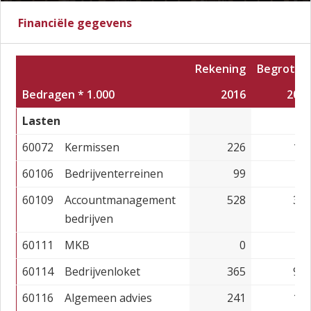
Financiële gegevens
Rekening
Begrotin
Bedragen * 1.000
2016
201
Lasten
60072
Kermissen
226
18
60106
Bedrijventerreinen
99
7
60109
Accountmanagement
528
37
bedrijven
60111
MKB
0
60114
Bedrijvenloket
365
91
60116
Algemeen advies
241
19