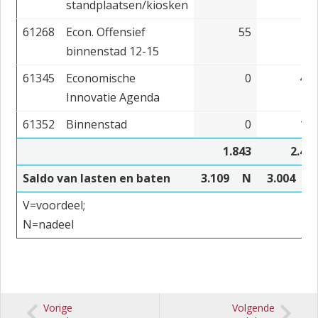
standplaatsen/kiosken
61268
Econ. Offensief
55
binnenstad 12-15
61345
Economische
0
45
Innovatie Agenda
61352
Binnenstad
0
15
1.843
2.46
Saldo van lasten en baten
3.109
N
3.004
V=voordeel;
N=nadeel
Vorige
Volgende