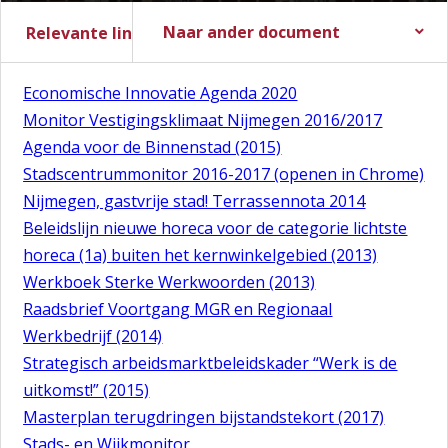
Naar ander document
Relevante links
Stadsbegroting 2017
Zomernota 2017
Slotwijziging 2016
Stadsrekening 2016
Stads- en Wijkmonitor
Economische Innovatie Agenda 2020
Monitor Vestigingsklimaat Nijmegen 2016/2017
Agenda voor de Binnenstad (2015)
Stadscentrummonitor 2016-2017 (openen in Chrome)
Nijmegen, gastvrije stad! Terrassennota 2014
Beleidslijn nieuwe horeca voor de categorie lichtste
horeca (1a) buiten het kernwinkelgebied (2013)
Werkboek Sterke Werkwoorden (2013)
Raadsbrief Voortgang MGR en Regionaal
Werkbedrijf (2014)
Strategisch arbeidsmarktbeleidskader “Werk is de
uitkomst!” (2015)
Masterplan terugdringen bijstandstekort (2017)
Stads- en Wijkmonitor