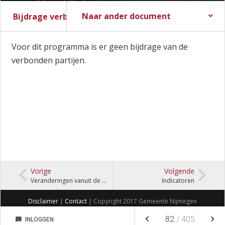
Naar ander document
Bijdrage verbonden partijen
Stadsbegroting 2017
Zomernota 2017
Slotwijziging 2016
Stadsrekening 2016
Stads- en Wijkmonitor
Voor dit programma is er geen bijdrage van de
verbonden partijen.
Vorige
Volgende
Veranderingen vanuit de Zomernota
Indicatoren
Disclaimer
|
Contact
| Copyright 2017 Gemeente Nijmegen
keyboard_arrow_left
keyboard_arrow_right
82
/
405
chat_bubble
INLOGGEN
NOTITIES
FAVORIETEN