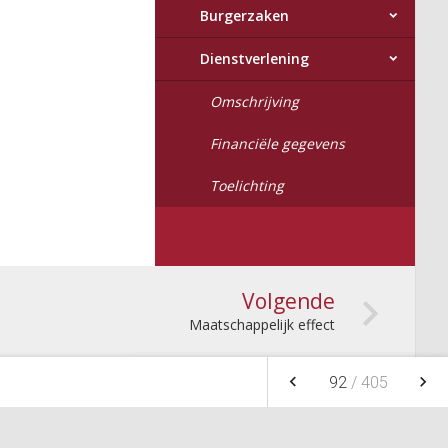
Burgerzaken
Dienstverlening
Omschrijving
Financiële gegevens
Toelichting
Volgende
Maatschappelijk effect
keyboard_arrow_left
keyboard_arrow_right
92
/
405
NOTITIES
FAVORIETEN
NIEUW
FILTEREN