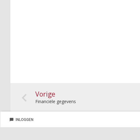
Vorige
Financiële gegevens
chat_bubble
INLOGGEN