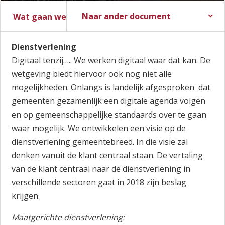
Naar ander document
Wat gaan we doen?
Stadsbegroting 2017
Zomernota 2017
Slotwijziging 2016
Stadsrekening 2016
Stads- en Wijkmonitor
Dienstverlening
Digitaal tenzij….. We werken digitaal waar dat kan. De
wetgeving biedt hiervoor ook nog niet alle
mogelijkheden. Onlangs is landelijk afgesproken dat
gemeenten gezamenlijk een digitale agenda volgen
en op gemeenschappelijke standaards over te gaan
waar mogelijk. We ontwikkelen een visie op de
dienstverlening gemeentebreed. In die visie zal
denken vanuit de klant centraal staan. De vertaling
van de klant centraal naar de dienstverlening in
verschillende sectoren gaat in 2018 zijn beslag
krijgen.
Maatgerichte dienstverlening: