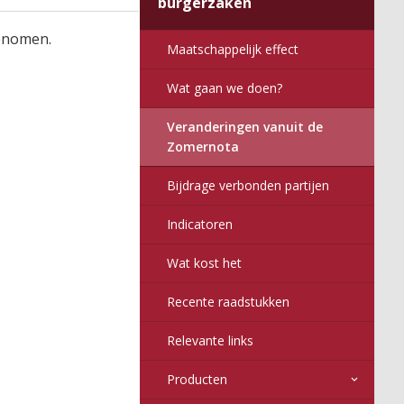
burgerzaken
2017
6
016
nitor
enomen.
Maatschappelijk effect
Wat gaan we doen?
Veranderingen vanuit de
Zomernota
Bijdrage verbonden partijen
Indicatoren
Wat kost het
Recente raadstukken
Relevante links
Producten