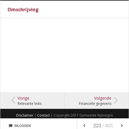
Omschrijving
Vorige
Volgende
Relevante links
Financiële gegevens
Disclaimer
|
Contact
| Copyright 2017 Gemeente Nijmegen
keyboard_arrow_left
keyboard_arrow_right
223
/
405
chat_bubble
INLOGGEN
NOTITIES
FAVORIETEN