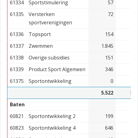
61334
Sportstimulering
57
61335
Versterken
72
sportverenigingen
61336
Topsport
154
1
61337
Zwemmen
1.845
1.9
61338
Overige subsidies
151
1
61339
Product Sport Algemeen
346
2
61375
Sportontwikkeling
0
2.4
5.522
5.2
Baten
60821
Sportontwikkeling 2
199
60823
Sportontwikkeling 4
646