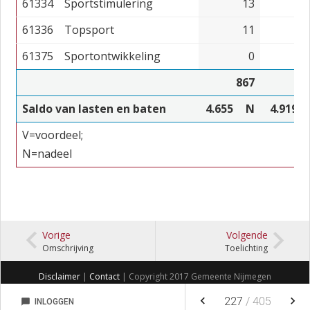
61334
Sportstimulering
13
61336
Topsport
11
61375
Sportontwikkeling
0
3
867
3
Saldo van lasten en baten
4.655
N
4.919
V=voordeel;
N=nadeel
Vorige
Volgende
Omschrijving
Toelichting
Disclaimer
|
Contact
| Copyright 2017 Gemeente Nijmegen
keyboard_arrow_left
keyboard_arrow_right
227
/
405
chat_bubble
INLOGGEN
NOTITIES
FAVORIETEN