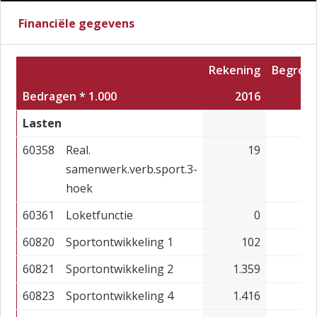
Financiële gegevens
Rekening
Begroti
Bedragen * 1.000
2016
20
Lasten
60358
Real.
19
samenwerk.verb.sport.3-
hoek
60361
Loketfunctie
0
60820
Sportontwikkeling 1
102
60821
Sportontwikkeling 2
1.359
60823
Sportontwikkeling 4
1.416