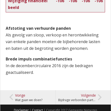
Wijziging financieel
-106
-106
-106
-106
beeld
Afstoting van verhuurde panden
Als gevolg van sloop, verkoop en herontwikkeling
van enkele panden moeten de bijbehorende lasten
en baten uit de begroting worden genomen.
Brede impuls combinatiefuncties
In de decembercirculaire 2016 zijn de bedragen
geactualiseerd.
Vorige
Volgende
Wat gaan we doen?
Bijdrage verbonden partijen
Disclaimer
|
Contact
| Copyright 2017 Gemeente Nijmegen