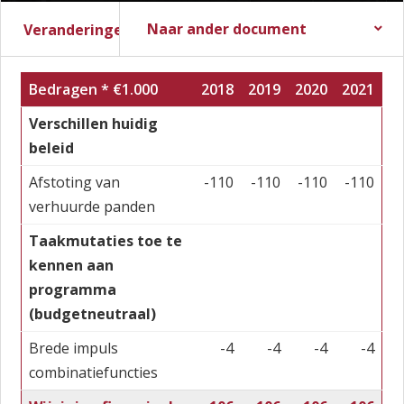
Naar ander document
Veranderingen vanuit de Zomernota
Stadsbegroting 2017
Zomernota 2017
Slotwijziging 2016
Stadsrekening 2016
Stads- en Wijkmonitor
Bedragen * €1.000
2018
2019
2020
2021
Verschillen huidig
beleid
Afstoting van
-110
-110
-110
-110
verhuurde panden
Taakmutaties toe te
kennen aan
programma
(budgetneutraal)
Brede impuls
-4
-4
-4
-4
combinatiefuncties