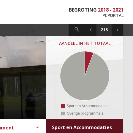
BEGROTING
2018 - 2021
PCPORTAL
AANDEEL IN HET TOTAAL
Sport en Accommodaties
Overige programma's
Sport en Accommodaties
cument