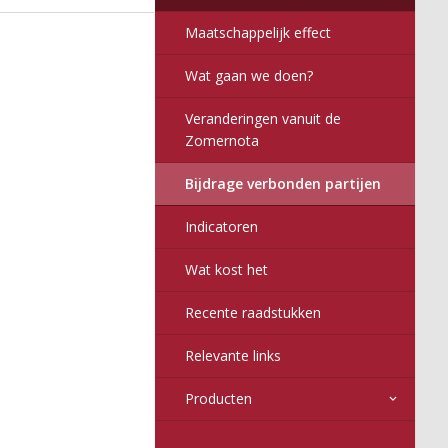
2017
6
016
nitor
Maatschappelijk effect
Wat gaan we doen?
Veranderingen vanuit de
Zomernota
Bijdrage verbonden partijen
Indicatoren
Wat kost het
Recente raadstukken
Relevante links
Producten