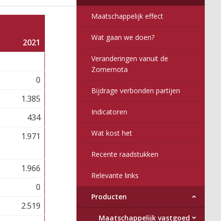
Maatschappelijk effect
Wat gaan we doen?
2021
Veranderingen vanuit de
Zomernota
0
Bijdrage verbonden partijen
1.385
Indicatoren
434
Wat kost het
1.971
Recente raadstukken
1.966
Relevante links
0
Producten
2.519
Maatschappelijk vastgoed