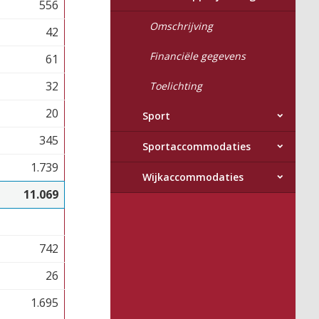
556
Omschrijving
42
Financiële gegevens
61
32
Toelichting
20
Sport
345
Sportaccommodaties
1.739
Wijkaccommodaties
11.069
742
26
1.695