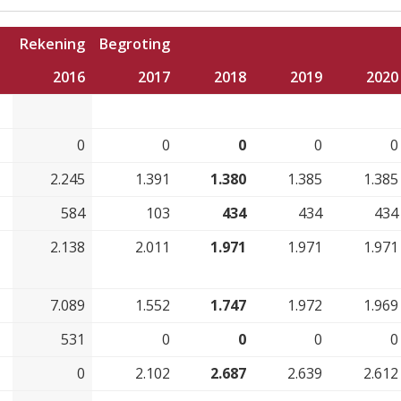
Rekening
Begroting
2016
2017
2018
2019
2020
0
0
0
0
0
2.245
1.391
1.380
1.385
1.385
584
103
434
434
434
2.138
2.011
1.971
1.971
1.971
7.089
1.552
1.747
1.972
1.969
531
0
0
0
0
0
2.102
2.687
2.639
2.612