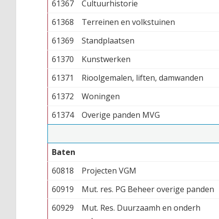
61367
Cultuurhistorie
61368
Terreinen en volkstuinen
61369
Standplaatsen
61370
Kunstwerken
61371
Rioolgemalen, liften, damwanden
61372
Woningen
61374
Overige panden MVG
Baten
60818
Projecten VGM
60919
Mut. res. PG Beheer overige panden
60929
Mut. Res. Duurzaamh en onderh