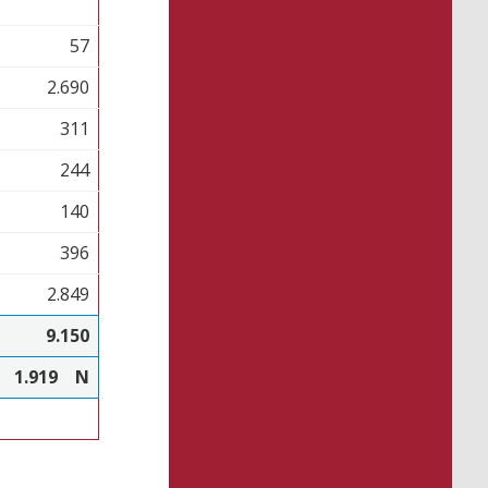
57
2.690
311
244
140
396
2.849
9.150
1.919
N