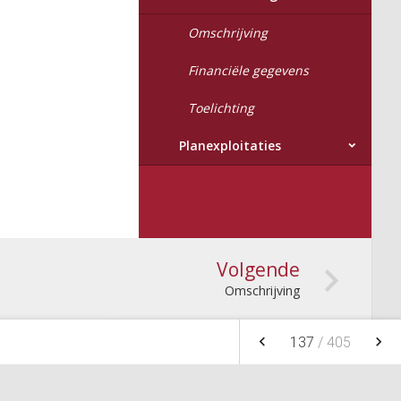
Omschrijving
Financiële gegevens
Toelichting
Planexploitaties
Volgende
Omschrijving
keyboard_arrow_left
keyboard_arrow_right
137
/
405
NOTITIES
FAVORIETEN
NIEUW
FILTEREN