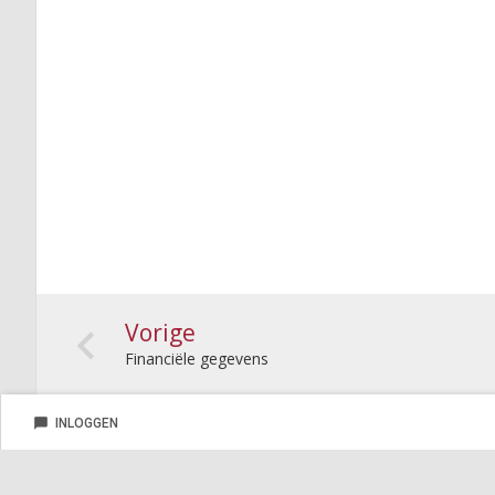
Vorige
Financiële gegevens
chat_bubble
INLOGGEN