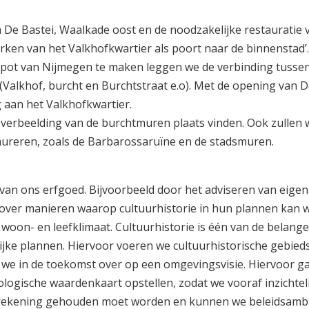
De Bastei, Waalkade oost en de noodzakelijke restauratie 
terken van het Valkhofkwartier als poort naar de binnenstad’
tspot van Nijmegen te maken leggen we de verbinding tuss
(Valkhof, burcht en Burchtstraat e.o). Met de opening van D
 aan het Valkhofkwartier.
n verbeelding van de burchtmuren plaats vinden. Ook zullen w
ureren, zoals de Barbarossaruïne en de stadsmuren.
n ons erfgoed. Bijvoorbeeld door het adviseren van eige
 over manieren waarop cultuurhistorie in hun plannen kan
 woon- en leefklimaat. Cultuurhistorie is één van de belange
jke plannen. Hiervoor voeren we cultuurhistorische gebied
n we in de toekomst over op een omgevingsvisie. Hiervoor g
logische waardenkaart opstellen, zodat we vooraf inzichtel
 rekening gehouden moet worden en kunnen we beleidsambi