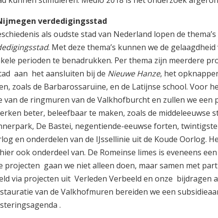
tad kunnen stimuleren. Medio 2018 is het onderzoek afgeron
 Nijmegen verdedigingsstad
eschiedenis als oudste stad van Nederland lopen de thema’s
dedigingsstad
. Met deze thema’s kunnen we de gelaagdheid
enkele perioden te benadrukken. Per thema zijn meerdere pro
tad aan het aansluiten bij de
Nieuwe Hanze
, het opknappe
n, zoals de Barbarossaruïne, en de Latijnse school. Voor h
e van de ringmuren van de Valkhofburcht en zullen we een 
erken beter, beleefbaar te maken, zoals de middeleeuwse 
nerpark, De Bastei, negentiende-eeuwse forten, twintigst
g en onderdelen van de IJssellinie uit de Koude Oorlog. He
 hier ook onderdeel van. De Romeinse limes is eveneens een
ze projecten gaan we niet alleen doen, maar samen met par
eeld via projecten uit Verleden Verbeeld en onze bijdragen
tauratie van de Valkhofmuren bereiden we een subsidieaa
esteringsagenda .