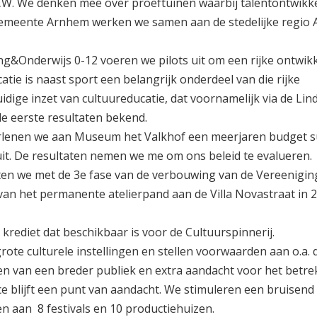
CW. We denken mee over proeftuinen waarbij talentontwikk
 gemeente Arnhem werken we samen aan de stedelijke regio
ang&Onderwijs 0-12 voeren we pilots uit om een rijke ontwi
atie is naast sport een belangrijk onderdeel van die rijke
dige inzet van cultuureducatie, dat voornamelijk via de Li
de eerste resultaten bekend.
erlenen we aan Museum het Valkhof een meerjaren budget su
it. De resultaten nemen we me om ons beleid te evalueren.
ten we met de 3e fase van de verbouwing van de Vereenigin
van het permanente atelierpand aan de Villa Novastraat in 
rediet dat beschikbaar is voor de Cultuurspinnerij.
te culturele instellingen en stellen voorwaarden aan o.a. d
ken van een breder publiek en extra aandacht voor het betr
ce blijft een punt van aandacht. We stimuleren een bruisend 
en aan 8 festivals en 10 productiehuizen.