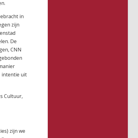
en.
ebracht in
egen zijn
nenstad
len. De
egen, CNN
sgebonden
 manier
intentie uit
s Cultuur,
ies) zijn we