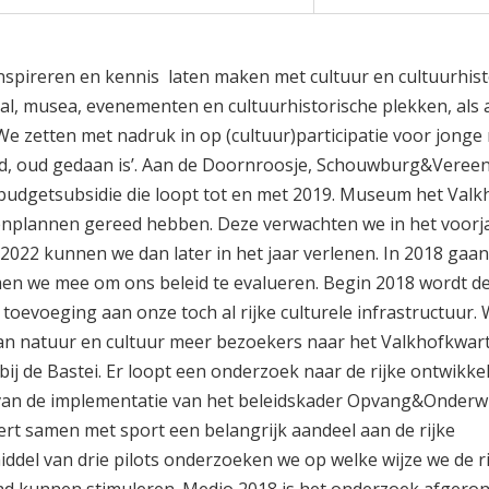
Stadsbegroting 
Zomernota 2017
Slotwijziging 201
Stadsrekening 2
Stads- en Wijkmo
nspireren en kennis laten maken met cultuur en cultuurhist
val, musea, evenementen en cultuurhistorische plekken, als a
e zetten met nadruk in op (cultuur)participatie voor jong
eerd, oud gedaan is’. Aan de Doornroosje, Schouwburg&Vereen
 budgetsubsidie die loopt tot en met 2019. Museum het Valk
renplannen gereed hebben. Deze verwachten we in het voorj
022 kunnen we dan later in het jaar verlenen. In 2018 gaa
men we mee om ons beleid te evalueren. Begin 2018 wordt de
oevoeging aan onze toch al rijke culturele infrastructuur.
n natuur en cultuur meer bezoekers naar het Valkhofkwart
 bij de Bastei. Er loopt een onderzoek naar de rijke ontwik
 van de implementatie van het beleidskader Opvang&Onderwi
ert samen met sport een belangrijk aandeel aan de rijke
ddel van drie pilots onderzoeken we op welke wijze we de ri