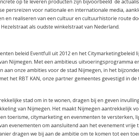
ncrete op te leveren producten zijn bijvoorbeeld de actualis
rse persreizen voor nationale en internationale media, aank
en en realiseren van een cultuur en cultuurhistorie route do
 Hezelstraat als oudste winkelstraat van Nederland.
enten beleid Eventfull uit 2012 en het Citymarketingbeleid li
jk van Nijmegen. Met een ambitieus uitvoeringsprogramma e
 aan onze ambities voor de stad Nijmegen, in het bijzonde
 met het RBT KAN, onze partner gemeentes gevestigd in de t
elijke stad om in te wonen, dragen bij en geven invullin
ikkeling van Nijmegen. Het maakt Nijmegen aantrekkelijk v
n toerisme, citymarketing en evenmenten te versterken, li
 van evenementen om aansluitend aan het evenement vrije ti
nier dragen we bij aan de ambitie om te komen tot een to