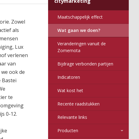
citymarketing
2017
6
016
nitor
Maatschappelijk effect
orie. Zowel
ctief als
Wat gaan we doen?
e mensen
Veranderingen vanuit de
iging, Lux
Zomernota
hof verlenen
aar van
Bijdrage verbonden partijen
n we ook de
Indicatoren
 Bastei
 We
Wat kost het
ier te
Recente raadstukken
kelomgeving
js 0-12.
Relevante links
jke
Producten