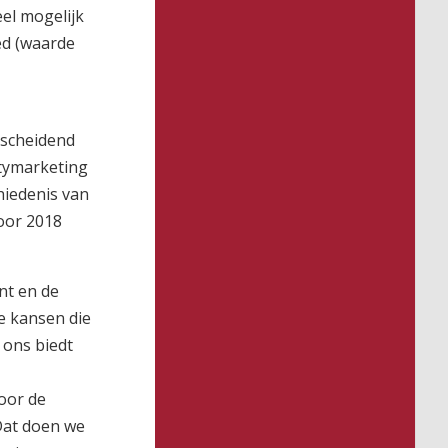
el mogelijk
ied (waarde
rscheidend
itymarketing
hiedenis van
oor 2018
nt en de
e kansen die
 ons biedt
oor de
 Dat doen we