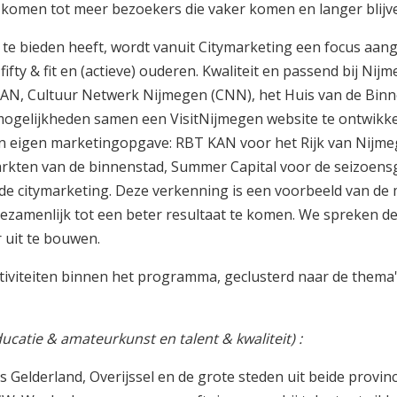
e komen tot meer bezoekers die vaker komen en langer blijv
te bieden heeft, wordt vanuit Citymarketing een focus aang
fty & fit en (actieve) ouderen. Kwaliteit en passend bij Nijm
AN, Cultuur Netwerk Nijmegen (CNN), het Huis van de Bin
ogelijkheden samen een VisitNijmegen website te ontwikke
n eigen marketingopgave: RBT KAN voor het Rijk van Nijm
markten van de binnenstad, Summer Capital voor de seizoen
 de citymarketing. Deze verkenning is een voorbeeld van de
amenlijk tot een beter resultaat te komen. We spreken de 
 uit te bouwen.
tiviteiten binnen het programma, geclusterd naar de thema'
ucatie & amateurkunst en talent & kwaliteit) :
 Gelderland, Overijssel en de grote steden uit beide provinc