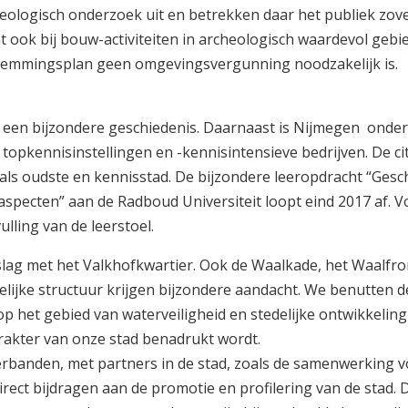
eologisch onderzoek uit en betrekken daar het publiek zove
at ook bij bouw-activiteiten in archeologisch waardevol geb
stemmingsplan geen omgevingsvergunning noodzakelijk is.
 een bijzondere geschiedenis. Daarnaast is Nijmegen onde
 topkennisinstellingen en -kennisintensieve bedrijven. De c
l als oudste en kennisstad. De bijzondere
leeropdracht “Gesc
specten” aan de Radboud Universiteit loopt eind 2017 af. V
ling van de leerstoel.
lag met het Valkhofkwartier. Ook de Waalkade, het Waalfro
elijke structuur krijgen bijzondere aandacht. We benutten d
 op het gebied van waterveiligheid en stedelijke ontwikkeling
akter van onze stad benadrukt wordt.
rbanden, met partners in de stad, zoals de samenwerking v
direct bijdragen aan de promotie en profilering van de stad.