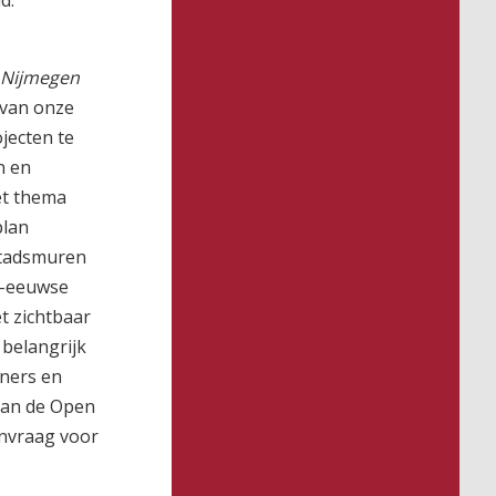
d.
Nijmegen
 van onze
jecten te
n en
et thema
plan
stadsmuren
e-eeuwse
t zichtbaar
 belangrijk
tners en
 aan de Open
nvraag voor