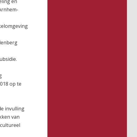
eling en
 Arnhem-
kkelomgeving
ndenberg
bsidie.
g
2018 op te
e invulling
ekken van
cultureel