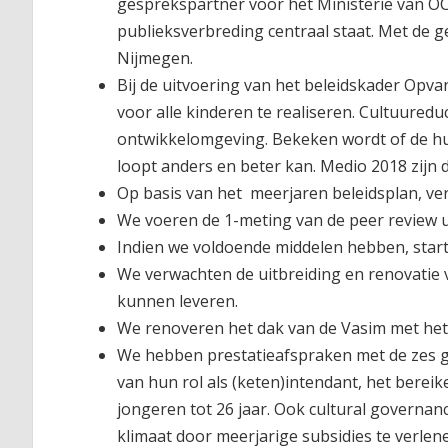
gesprekspartner voor het Ministerie van O
publieksverbreding centraal staat. Met de
Nijmegen.
Bij de uitvoering van het beleidskader Opv
voor alle kinderen te realiseren. Cultuureduc
ontwikkelomgeving. Bekeken wordt of de hui
loopt anders en beter kan. Medio 2018 zijn 
Op basis van het meerjaren beleidsplan, v
We voeren de 1-meting van de peer review u
Indien we voldoende middelen hebben, star
We verwachten de uitbreiding en renovatie 
kunnen leveren.
We renoveren het dak van de Vasim met het k
We hebben prestatieafspraken met de zes gro
van hun rol als (keten)intendant, het berei
jongeren tot 26 jaar. Ook cultural governan
klimaat door meerjarige subsidies te verlen