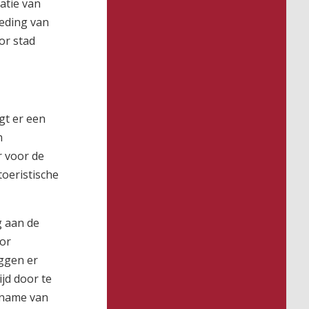
atie van
leding van
or stad
gt er een
n
r voor de
oeristische
g aan de
oor
ggen er
jd door te
ename van