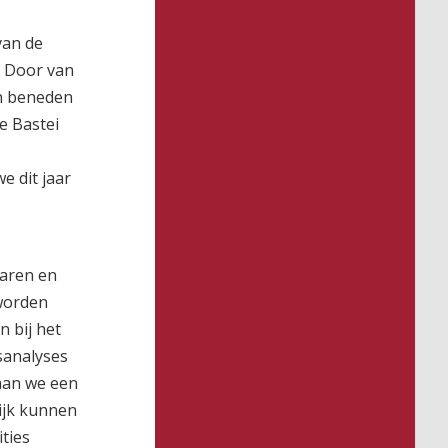
van de
. Door van
en beneden
e Bastei
e dit jaar
naren en
 worden
n bij het
sanalyses
aan we een
ijk kunnen
ties