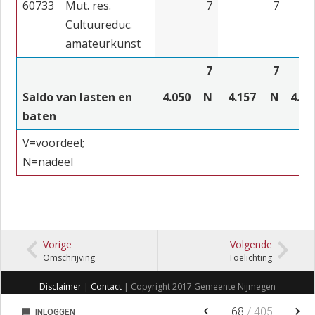
60733
Mut. res.
7
7
Cultuureduc.
amateurkunst
7
7
Saldo van lasten en
4.050
N
4.157
N
4.25
baten
V=voordeel;
N=nadeel
Vorige
Volgende
Omschrijving
Toelichting
Disclaimer
|
Contact
| Copyright 2017 Gemeente Nijmegen
keyboard_arrow_left
keyboard_arrow_right
68
/
405
chat_bubble
INLOGGEN