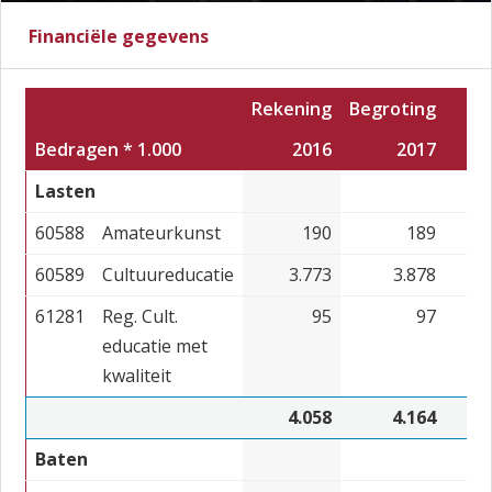
Financiële gegevens
Rekening
Begroting
Bedragen * 1.000
2016
2017
Lasten
60588
Amateurkunst
190
189
60589
Cultuureducatie
3.773
3.878
61281
Reg. Cult.
95
97
educatie met
kwaliteit
4.058
4.164
Baten