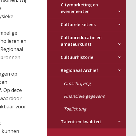
ersonen. Wij
Citymarketing en
e
evenementen
ysieke
Culturele ketens
empelige
Cultuureducatie en
cholieren en
amateurkunst
 Regionaal
e bronnen
Cultuurhistorie
Regionaal Archief
ingen op
Open
Omschrijving
. Op deze
Financiële gegevens
 waardoor
ikbaar voor
Toelichting
Talent en kwaliteit
t
ij kunnen