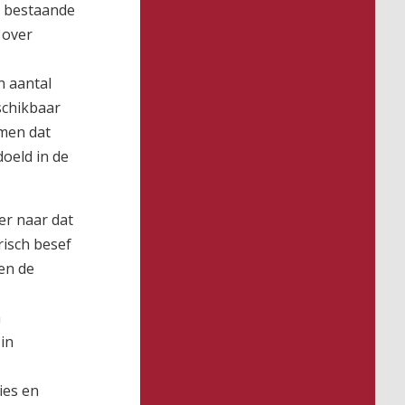
n bestaande
 over
n aantal
schikbaar
omen dat
oeld in de
er naar dat
risch besef
en de
m
in
ies en