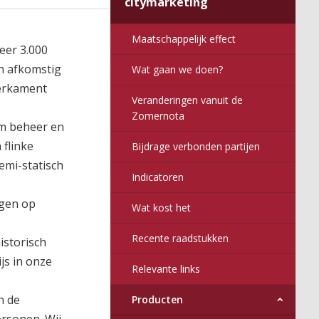
citymarketing
Maatschappelijk effect
eer 3.000
jn afkomstig
Wat gaan we doen?
perkament
Veranderingen vanuit de
Zomernota
am beheer en
 flinke
Bijdrage verbonden partijen
emi-statisch
Indicatoren
ngen op
Wat kost het
Recente raadstukken
istorisch
js in onze
Relevante links
n de
Producten