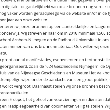
s, boeken, krantenartikelen of indexen met gegevens over p
 en digitale toegankelijkheid van onze bronnen nog verder t
 nog vaker worden geraadpleegd via de website en/of in de f
per jaar aan onze website.
enteren wij onze bronnen op een aantrekkelijke en laagdr
 onderwijs. Wij streven er naar om in 2018 minimaal 1.500 s
school Arnhem-Nijmegen en de Radboud Universiteit in ons
laten nemen van ons bronnenmateriaal. Ook willen wij onz
ata.
n groot aantal manifestaties, evenementen en tentoonstell
n georganiseerd, zoals de “024 Geschiedenis Nijmegen”, de 
uis van de Nijmeegse Geschiedenis en Museum Het Valkhof
drempelige wijze onder de aandacht van een groot publiek,
 wordt vergroot. Daarnaast stellen wij onze bronnen besch
rantenartikelen.
 een E-depot, het geheel van voorzieningen en diensten da
g en raadpleegbaarheid van documenten veilig te stellen. W