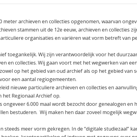
00 meter archieven en collecties opgenomen, waarvan ongev
hieven stammen uit de 12e eeuw, archieven en collecties zi
particuliere organisaties en variëren wat vorm betreft van 
ief toegankelijk. Wij zijn verantwoordelijk voor het duurza
even en collecties. Wij gaan voort met het wegwerken van een
zowel op het gebied van oud archief als op het gebied van s
 voor een aantal regiogemeenten.
eleid nieuwe particuliere archieven en collecties en aanvulli
in het Regionaal Archief op.
ijks ongeveer 6.000 maal wordt bezocht door genealogen en h
llen bestuderen. Wij maken hen daar zoveel mogelijk wegwi
en steeds meer vorm gekregen. In de “digitale studiezaal” ka