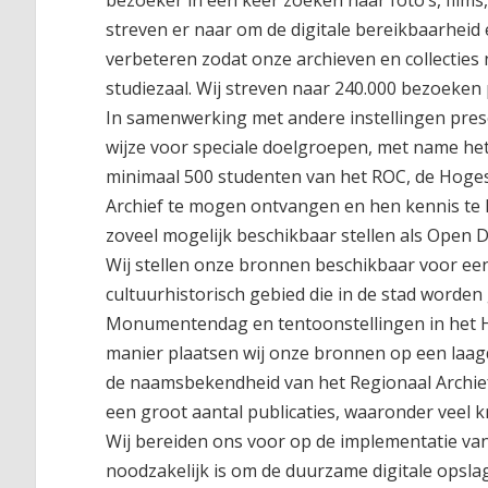
bezoeker in één keer zoeken naar foto’s, film
streven er naar om de digitale bereikbaarheid
verbeteren zodat onze archieven en collecties
studiezaal. Wij streven naar 240.000 bezoeken 
In samenwerking met andere instellingen pres
wijze voor speciale doelgroepen, met name het
minimaal 500 studenten van het ROC, de Hoge
Archief te mogen ontvangen en hen kennis te 
zoveel mogelijk beschikbaar stellen als Open D
Wij stellen onze bronnen beschikbaar voor ee
cultuurhistorisch gebied die in de stad worde
Monumentendag en tentoonstellingen in het H
manier plaatsen wij onze bronnen op een laag
de naamsbekendheid van het Regionaal Archief
een groot aantal publicaties, waaronder veel k
Wij bereiden ons voor op de implementatie van
noodzakelijk is om de duurzame digitale opsla