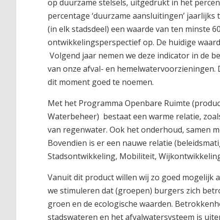
op duurzame stelsels, uitgedrukt in het percent
percentage ‘duurzame aansluitingen’ jaarlijks
(in elk stadsdeel) een waarde van ten minste 60
ontwikkelingsperspectief op. De huidige waarde
Volgend jaar nemen we deze indicator in de beg
van onze afval- en hemelwatervoorzieningen. Di
dit moment goed te noemen.
Met het Programma Openbare Ruimte (product
Waterbeheer) bestaat een warme relatie, zoals
van regenwater. Ook het onderhoud, samen met
Bovendien is er een nauwe relatie (beleidsmat
Stadsontwikkeling, Mobiliteit, Wijkontwikkelin
Vanuit dit product willen wij zo goed mogelijk 
we stimuleren dat (groepen) burgers zich betro
groen en de ecologische waarden. Betrokkenh
stadswateren en het afvalwatersysteem is uite