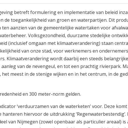
ving betreft formulering en implementatie van beleid inza
en de toegankelijkheid van groen en waterpartijen. Dit prod
 ten aanzien van de gemeentelijke watertaken voor afvalwa
waterbeheer. Volksgezondheid, duurzame stedelijke ontwikk
eid (inclusief omgaan met klimaatverandering) staan centra
ekkelijkheid van onze stad, voor werknemers en ondernemer
s. Klimaatverandering wordt daarbij een steeds belangrijk
 aanleg van de nevengeul, en tot een prachtig rivierpark. M
 het meest in de stenige wijken en in het centrum, in de ge
evredenheid en 300 meter-norm gelden.
ndicator ‘verduurzamen van de waterketen’ voor. Deze komt 
e hanteren hiervoor de uitdrukking ‘Regenwaterbestendig’.
eel van Nijmegen (zowel openbaar als particulier areaal) is