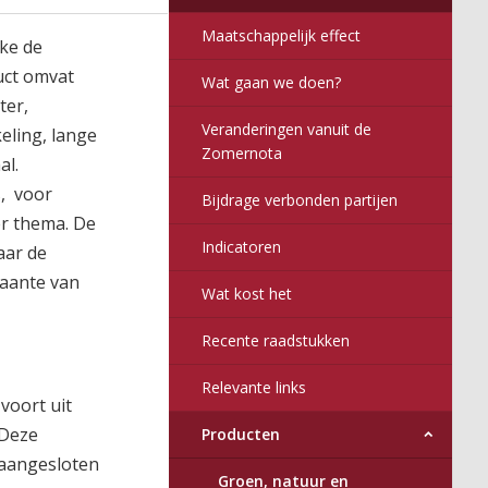
Maatschappelijk effect
ke de
uct omvat
Wat gaan we doen?
ter,
Veranderingen vanuit de
eling, lange
Zomernota
al.
s, voor
Bijdrage verbonden partijen
er thema. De
Indicatoren
aar de
daante van
Wat kost het
Recente raadstukken
Relevante links
voort uit
 Deze
Producten
 aangesloten
Groen, natuur en