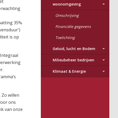
et
woonomgeving
verwachting
Omschrijving
hatting 35%.
Financiële gegevens
evensduur')
teit is op
Toelichting
Geluid, lucht en Bodem
Integraal
Milieubeheer bedrijven
 verwerking
r.
Klimaat & Energie
gramma’s
 Zo willen
voor ons
ik van onze