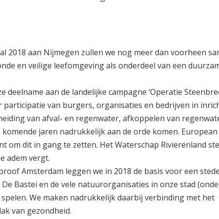
ital 2018 aan Nijmegen zullen we nog meer dan voorheen sa
de en veilige leefomgeving als onderdeel van een duurzam
e deelname aan de landelijke campagne ‘Operatie Steenbre
participatie van burgers, organisaties en bedrijven in inric
cheiding van afval- en regenwater, afkoppelen van regenwat
ie komende jaren nadrukkelijk aan de orde komen. European
nt om dit in gang te zetten. Het Waterschap Rivierenland st
ge adem vergt.
roof Amsterdam leggen we in 2018 de basis voor een stede
j De Bastei en de vele natuurorganisaties in onze stad (ond
 spelen. We maken nadrukkelijk daarbij verbinding met het
lak van gezondheid.