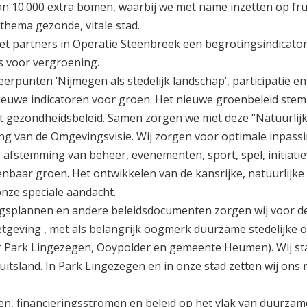
n 10.000 extra bomen, waarbij we met name inzetten op fru
thema gezonde, vitale stad.
t partners in Operatie Steenbreek een begrotingsindicato
 is voor vergroening.
rpunten ‘Nijmegen als stedelijk landschap’, participatie en ’
r nieuwe indicatoren voor groen. Het nieuwe groenbeleid ste
 gezondheidsbeleid. Samen zorgen we met deze “Natuurlijke
ng van de Omgevingsvisie. Wij zorgen voor optimale inpass
 afstemming van beheer, evenementen, sport, spel, initiati
aar groen. Het ontwikkelen van de kansrijke, natuurlijke
onze speciale aandacht.
ingsplannen en andere beleidsdocumenten zorgen wij voor d
tgeving , met als belangrijk oogmerk duurzame stedelijke o
 Park Lingezegen, Ooypolder en gemeente Heumen). Wij sta
tsland. In Park Lingezegen en in onze stad zetten wij ons
gen, financieringsstromen en beleid op het vlak van duurzame