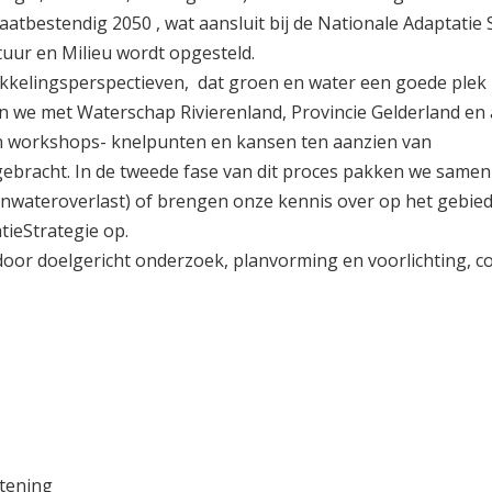
atbestendig 2050 , wat aansluit bij de Nationale Adaptatie 
tuur en Milieu wordt opgesteld.
kelingsperspectieven, dat groen en water een goede plek k
n we met Waterschap Rivierenland, Provincie Gelderland en 
n workshops- knelpunten en kansen ten aanzien van
 gebracht. In de tweede fase van dit proces pakken we same
wateroverlast) of brengen onze kennis over op het gebied 
ieStrategie op.
or doelgericht onderzoek, planvorming en voorlichting, 
stening