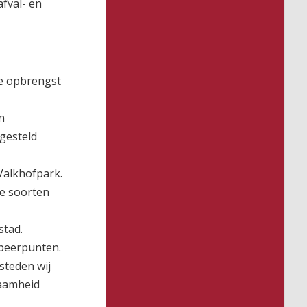
fval- en
de opbrengst
n
gesteld
Valkhofpark.
e soorten
stad.
speerpunten.
steden wij
zaamheid