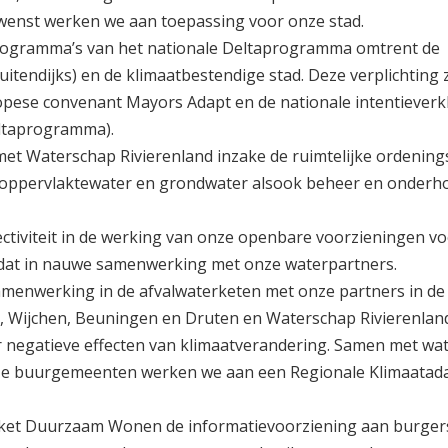
ewenst werken we aan toepassing voor onze stad.
lprogramma’s van het nationale Deltaprogramma omtrent de
itendijks) en de klimaatbestendige stad. Deze verplichting 
ese convenant Mayors Adapt en de nationale intentieverk
eltaprogramma).
met Waterschap Rivierenland inzake de ruimtelijke ordenin
 oppervlaktewater en grondwater alsook beheer en onderh
ctiviteit in de werking van onze openbare voorzieningen vo
 dat in nauwe samenwerking met onze waterpartners.
samenwerking in de afvalwaterketen met onze partners in de
 Wijchen, Beuningen en Druten en Waterschap Rivierenlan
 negatieve effecten van klimaatverandering. Samen met wa
onze buurgemeenten werken we aan een Regionale Klimaatad
Loket Duurzaam Wonen de informatievoorziening aan burger