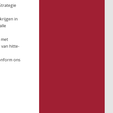
Strategie
rijgen in
alle
n met
van hitte-
conform ons