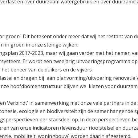
verlast en over duurzaam watergebruik en over duurzame a
r groen’. Dit betekent onder meer dat wij het restant van 
 in groen in onze stenige wijken.
ringsplan 2017-2023, maar wij gaan verder met het nemen va
rsysteem. Er wordt een tweejarig uitvoeringsprogramma op
et beheer van de duikers en de vijvers.
stei en dragen bij aan planvorming/uitvoering renovatie 
 onze hoofdbomenstructuur blijven we kiezen voor duurzam
n Verbindt’ in samenwerking met onze vele partners in de 
le cohesie, ecologie en biodiversiteit zijn de samenhangende 
gsperspectieven per stadsdeel op. In deze perspectieven be
eren van onze indicatoren (levensduur rioolstelsel en duur
nergie, mobiliteit, woningbouw) worden daarin afgestemd.