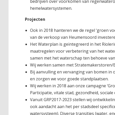
bedrijven over voorkómen van regenwatero
hemelwatersystemen.
Projecten
Ook in 2018 hanteren we de regel ‘groen voo
van de verkoop van Heumensoord investeren
Het Waterplan is geïntegreerd in het Riole
maatregelen voor verbetering van het wate
samen met het waterschap ten behoeve van h
Wij werken samen met Stratemakerstoren/Ba
Bij aanvulling en vervanging van bomen in
en zorgen we voor goede standplaatsen.
Wij werken in 2018 aan onze campagne ‘Groe
Participatie, vitale stad, gezondheid, socia
Vanuit GRP2017-2023 stellen wij ontwikkelin
ook aandacht aan het per stadsdeel specific
watersysteem). Diverse transities (water, e