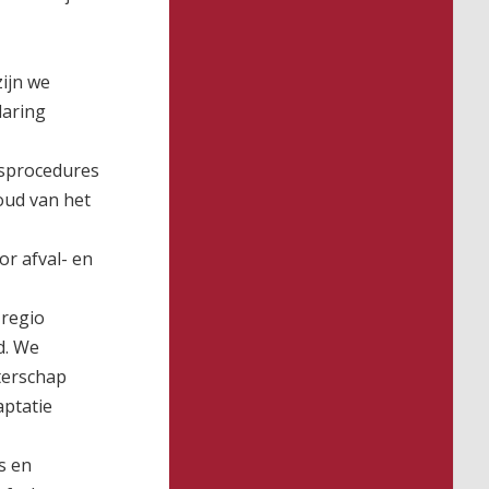
zijn we
laring
gsprocedures
oud van het
or afval- en
 regio
d. We
terschap
aptatie
s en