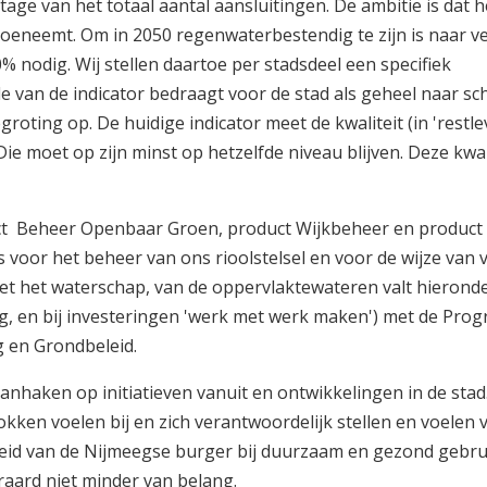
age van het totaal aantal aansluitingen. De ambitie is dat h
 toeneemt. Om in 2050 regenwaterbestendig te zijn is naar 
% nodig. Wij stellen daartoe per stadsdeel een specifiek
 van de indicator bedraagt voor de stad als geheel naar sc
roting op. De huidige indicator meet de kwaliteit (in 'restl
e moet op zijn minst op hetzelfde niveau blijven. Deze kwali
 Beheer Openbaar Groen, product Wijkbeheer en product 
 voor het beheer van ons rioolstelsel en voor de wijze van
 het waterschap, van de oppervlaktewateren valt hieronde
ig, en bij investeringen 'werk met werk maken') met de Pro
g en Grondbeleid.
aanhaken op initiatieven vanuit en ontwikkelingen in de stad.
kken voelen bij en zich verantwoordelijk stellen en voelen 
eid van de Nijmeegse burger bij duurzaam en gezond gebru
raard niet minder van belang.