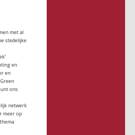
men met al
e stedelijke
ek’
hting en
er en
 Green
eunt ons
lijk netwerk
er meer op
 thema