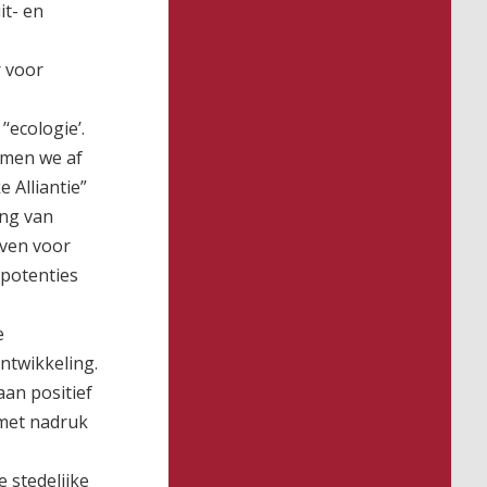
it- en
r voor
‘ecologie’.
mmen we af
 Alliantie”
ing van
even voor
 potenties
e
ntwikkeling.
an positief
 met nadruk
 stedelijke