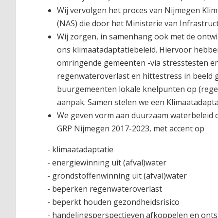
Wij vervolgen het proces van Nijmegen Klima
(NAS) die door het Ministerie van Infrastruc
Wij zorgen, in samenhang ook met de ontwik
ons klimaatadaptatiebeleid. Hiervoor hebbe
omringende gemeenten -via stresstesten e
regenwateroverlast en hittestress in beeld
buurgemeenten lokale knelpunten op (regen
aanpak. Samen stelen we een Klimaatadaptat
We geven vorm aan duurzaam waterbeleid do
GRP Nijmegen 2017-2023, met accent op
- klimaatadaptatie
- energiewinning uit (afval)water
- grondstoffenwinning uit (afval)water
- beperken regenwateroverlast
- beperkt houden gezondheidsrisico
- handelingsperspectieven afkoppelen en ont