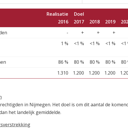
Stadsbegroting 
Zomernota 2017
Slotwijziging 201
Stadsrekening 2
Stads- en Wijkmo
Realisatie
Doel
2016
2017
2018
2019
20
gden
-
+
+
+
1 %
<1 %
<1 %
<1 %
<1
men
86 %
80 %
80 %
80 %
80
1.310
1.200
1.200
1.200
1.2
n
rechtigden in Nijmegen. Het doel is om dit aantal de komen
dan het landelijk gemiddelde.
gsverstrekking