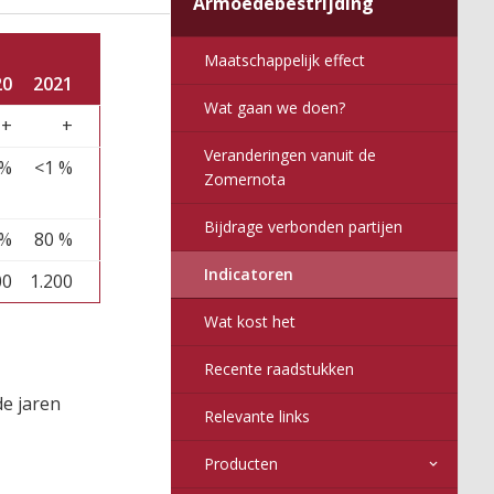
Armoedebestrijding
2017
6
016
nitor
Maatschappelijk effect
20
2021
Wat gaan we doen?
+
+
Veranderingen vanuit de
 %
<1 %
Zomernota
Bijdrage verbonden partijen
 %
80 %
Indicatoren
00
1.200
Wat kost het
Recente raadstukken
de jaren
Relevante links
Producten