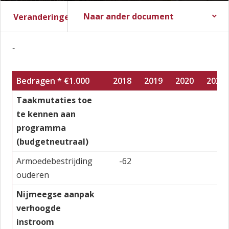
Naar ander document
Veranderingen vanuit de Zomernota
Stadsbegroting 2017
Zomernota 2017
Slotwijziging 2016
Stadsrekening 2016
Stads- en Wijkmonitor
-
Bedragen * €1.000
2018
2019
2020
2021
Taakmutaties toe
te kennen aan
programma
(budgetneutraal)
Armoedebestrijding
-62
ouderen
Nijmeegse aanpak
verhoogde
instroom