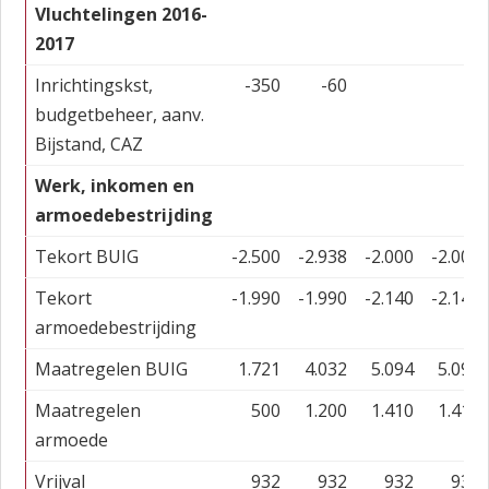
Vluchtelingen 2016-
2017
Inrichtingskst,
-350
-60
budgetbeheer, aanv.
Bijstand, CAZ
Werk, inkomen en
armoedebestrijding
Tekort BUIG
-2.500
-2.938
-2.000
-2.000
Tekort
-1.990
-1.990
-2.140
-2.140
armoedebestrijding
Maatregelen BUIG
1.721
4.032
5.094
5.094
Maatregelen
500
1.200
1.410
1.410
armoede
Vrijval
932
932
932
932