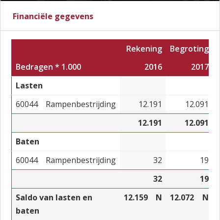
Financiële gegevens
Rekening
Begroting
Bedragen * 1.000
2016
2017
Lasten
60044
Rampenbestrijding
12.191
12.091
12.191
12.091
Baten
60044
Rampenbestrijding
32
19
32
19
Saldo van lasten en
12.159
N
12.072
N
baten