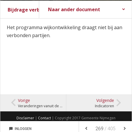
Naar ander document
Bijdrage verbonden partijen
Stadsbegroting 2017
Zomernota 2017
Slotwijziging 2016
Stadsrekening 2016
Stads- en Wijkmonitor
Het programma wijkontwikkeling draagt niet bij aan
verbonden partijen.
Vorige
Volgende
Veranderingen vanuit de Zomernota
Indicatoren
Disclaimer
|
Contact
| Copyright 2017 Gemeente Nijmegen
keyboard_arrow_left
keyboard_arrow_right
269
/
405
chat_bubble
INLOGGEN
NOTITIES
FAVORIETEN