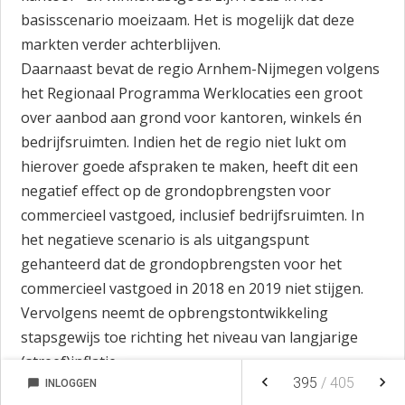
basisscenario moeizaam. Het is mogelijk dat deze
markten verder achterblijven.
Daarnaast bevat de regio Arnhem-Nijmegen volgens
het Regionaal Programma Werklocaties een groot
over aanbod aan grond voor kantoren, winkels én
bedrijfsruimten. Indien het de regio niet lukt om
hierover goede afspraken te maken, heeft dit een
negatief effect op de grondopbrengsten voor
commercieel vastgoed, inclusief bedrijfsruimten. In
het negatieve scenario is als uitgangspunt
gehanteerd dat de grondopbrengsten voor het
commercieel vastgoed in 2018 en 2019 niet stijgen.
Vervolgens neemt de opbrengstontwikkeling
stapsgewijs toe richting het niveau van langjarige
(streef)inflatie.
keyboard_arrow_left
keyboard_arrow_right
395
/
405
De vooruitzichten voor de woningmarkt zijn positief.
chat_bubble
INLOGGEN
NOTITIES
FAVORIETEN