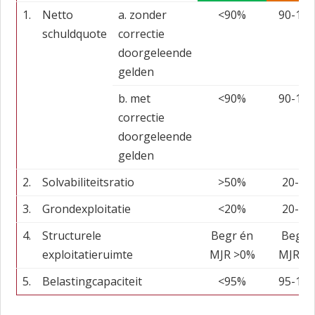
1.
Netto
a. zonder
<90%
90-13
schuldquote
correctie
doorgeleende
gelden
b. met
<90%
90-13
correctie
doorgeleende
gelden
2.
Solvabiliteitsratio
>50%
20-50
3.
Grondexploitatie
<20%
20-35
4.
Structurele
Begr én
Begr 
exploitatieruimte
MJR >0%
MJR >
5.
Belastingcapaciteit
<95%
95-10