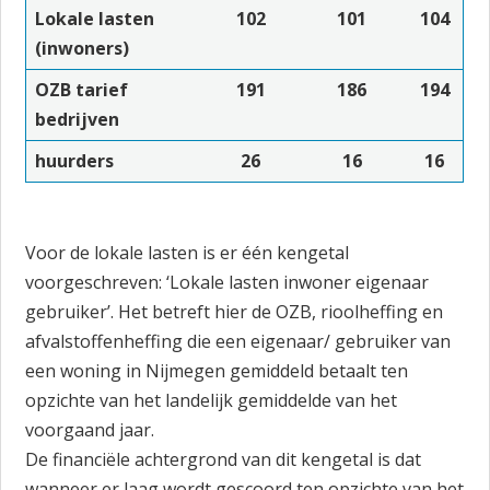
Lokale lasten
102
101
104
(inwoners)
OZB tarief
191
186
194
bedrijven
huurders
26
16
16
Voor de lokale lasten is er één kengetal
voorgeschreven: ‘Lokale lasten inwoner eigenaar
gebruiker’. Het betreft hier de OZB, rioolheffing en
afvalstoffenheffing die een eigenaar/ gebruiker van
een woning in Nijmegen gemiddeld betaalt ten
opzichte van het landelijk gemiddelde van het
voorgaand jaar.
De financiële achtergrond van dit kengetal is dat
wanneer er laag wordt gescoord ten opzichte van het