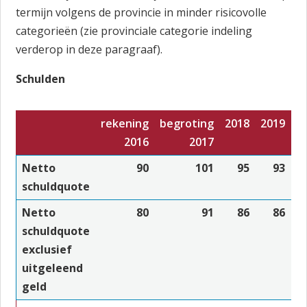
termijn volgens de provincie in minder risicovolle
categorieën (zie provinciale categorie indeling
verderop in deze paragraaf).
Schulden
rekening
begroting
2018
2019
2
2016
2017
Netto
90
101
95
93
schuldquote
Netto
80
91
86
86
schuldquote
exclusief
uitgeleend
geld