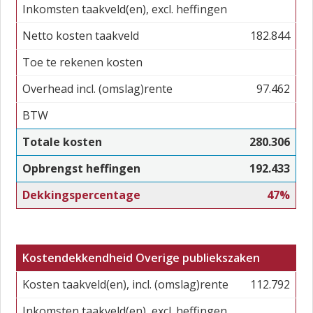
Inkomsten taakveld(en), excl. heffingen
Netto kosten taakveld
182.844
Toe te rekenen kosten
Overhead incl. (omslag)rente
97.462
BTW
Totale kosten
280.306
Opbrengst heffingen
192.433
Dekkingspercentage
47%
Kostendekkendheid Overige publiekszaken
Kosten taakveld(en), incl. (omslag)rente
112.792
Inkomsten taakveld(en), excl. heffingen