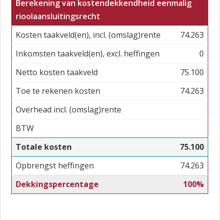
Berekening van kostendekkendheid eenmalig
rioolaansluitingsrecht
Kosten taakveld(en), incl. (omslag)rente
74.263
Inkomsten taakveld(en), excl. heffingen
0
Netto kosten taakveld
75.100
Toe te rekenen kosten
74.263
Overhead incl. (omslag)rente
BTW
Totale kosten
75.100
Opbrengst heffingen
74.263
Dekkingspercentage
100%