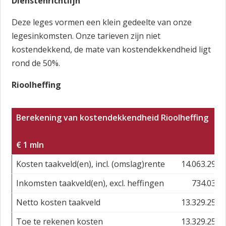
Dienstenrichtlijn
Deze leges vormen een klein gedeelte van onze
legesinkomsten. Onze tarieven zijn niet
kostendekkend, de mate van kostendekkendheid ligt
rond de 50%.
Rioolheffing
Berekening van kostendekkendheid Rioolheffing
x
€ 1 mln
Kosten taakveld(en), incl. (omslag)rente
14.063.290
Inkomsten taakveld(en), excl. heffingen
734.031
Netto kosten taakveld
13.329.259
Toe te rekenen kosten
13.329.259