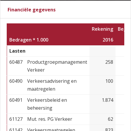
Financiële gegevens
Rekening
Begro
Bedragen * 1.000
2016
Lasten
60487
Productgroepmanagement
258
Verkeer
60490
Verkeersadvisering en
100
maatregelen
60491
Verkeersbeleid en
1.874
beheersing
61127
Mut. res. PG Verkeer
62
61142
Verkeersmaatregelen
823