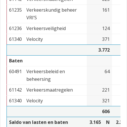
61235
Verkeerskundig beheer
161
VRI’S
61236
Verkeersveiligheid
124
61340
Velocity
371
3.772
Baten
60491
Verkeersbeleid en
64
beheersing
61142
Verkeersmaatregelen
221
61340
Velocity
321
606
Saldo van lasten en baten
3.165
N
2.23