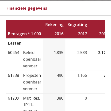
Financiële gegevens
Rekening
Begroting
Bedragen * 1.000
2016
2017
2018
Lasten
60464
Beleid
1.835
2.533
2.177
openbaar
vervoer
61238
Projecten
490
1.166
78
openbaar
vervoer
61239
Mut. Res.
380
0
0
1P11-