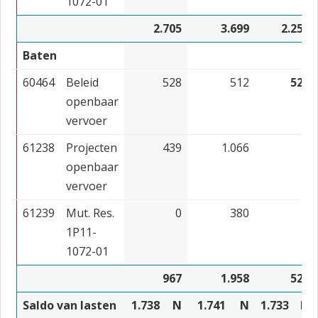
1072-01
2.705
3.699
2.255
Baten
60464
Beleid
528
512
522
openbaar
vervoer
61238
Projecten
439
1.066
0
openbaar
vervoer
61239
Mut. Res.
0
380
0
1P11-
1072-01
967
1.958
522
Saldo van lasten
1.738
N
1.741
N
1.733
N