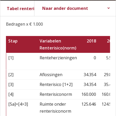
Naar ander document
Tabel renterisiconorm
Stadsbegroting 2017
Stadsrekening 2016
Bedragen x € 1.000
Stap
Variabelen
2018
201
Renterisico(norm)
[1]
Renteherzieningen
0
5.59
[2]
Aflossingen
34.354
29.88
[3]
Renterisico [1+2]
34.354
35.48
[4]
Renterisiconorm
160.000
160.00
[5a]=[4>3]
Ruimte onder
125.646
124.51
renterisiconorm