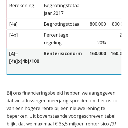
Berekening
Begrotingstotaal
jaar 2017
[4a]
Begrotingstotaal
800.000
800.00
[4b]
Percentage
20
regeling
20%
[4]=
Renterisiconorm
160.000
160.00
[4a]x[4b]/100
Bij ons financieringsbeleid hebben we aangegeven
dat we aflossingen meerjarig spreiden om het risico
van een hogere rente bij een nieuwe lening te
beperken. Uit bovenstaande voorgeschreven tabel
blijkt dat we maximaal € 35,5 miljoen renterisico
[3]