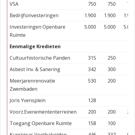
VSA
750
750
75
Bedrijfsinvesteringen
1.900
1.900
1.90
Investeringen Openbare
5.000
5.000
5.00
Ruimte
Eenmalige Kredieten
Cultuurhistorische Panden
315
250
Asbest Inv. & Sanering
342
300
Meerjarenrenovatie
530
200
Zwembaden
Joris Yvensplein
128
Voorz.Evenemententerreinen
200
200
20
Toegang Openbare Ruimte
158
100
Kunstgras Voetbalvelden
446
337
97