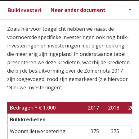
Naar ander document
Bulkinvesteringen
Stadsbegroting 2017
Slotwijziging 2016
Stadsrekening 2016
Zoals hiervoor toegelicht hebben we naast de
voornoemde specifieke investeringen ook nog bulk-
investeringen en investeringen met eigen dekking
die meerjarig zijn ingepland. In onderstaande tabel
presenteren we deze kredieten, waarbij de kredieten
die bij de besluitvorming over de Zomernota 2017
zijn toegevoegd, rood zijn gemarkeerd (zie hiervoor
'Nieuwe Investeringen').
Bedragen * € 1.000
2017
2018
201
Bulkkredieten
Woonmilieuverbetering
375
375
37