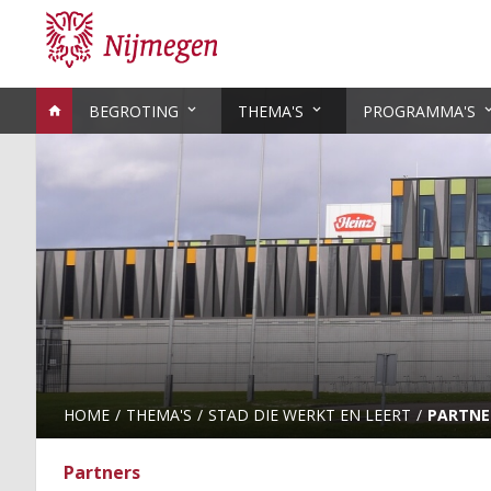
BEGROTING
THEMA'S
PROGRAMMA'S
HOME
THEMA'S
STAD DIE WERKT EN LEERT
PARTNE
Partners