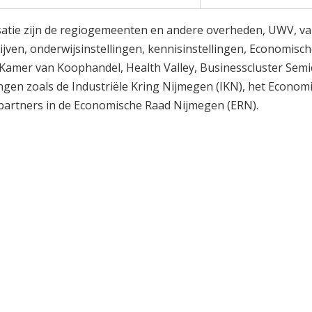
Stadsbegroting 
Zomernota 2017
Stadsrekening 2
Stads- en Wijkmo
lisatie zijn de regiogemeenten en andere overheden, UWV, 
ijven, onderwijsinstellingen, kennisinstellingen, Economisc
 Kamer van Koophandel, Health Valley, Businesscluster Sem
gen zoals de Industriële Kring Nijmegen (IKN), het Econom
partners in de Economische Raad Nijmegen (ERN).