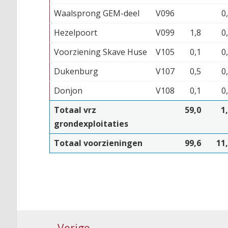
Waalsprong GEM-deel
V096
0
Hezelpoort
V099
1,8
0
Voorziening Skave Huse
V105
0,1
0
Dukenburg
V107
0,5
0
Donjon
V108
0,1
0
Totaal vrz
59,0
1
grondexploitaties
Totaal voorzieningen
99,6
11