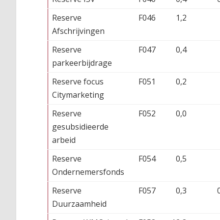
Reserve
F046
1,2
Afschrijvingen
Reserve
F047
0,4
parkeerbijdrage
Reserve focus
F051
0,2
Citymarketing
Reserve
F052
0,0
gesubsidieerde
arbeid
Reserve
F054
0,5
Ondernemersfonds
Reserve
F057
0,3
Duurzaamheid