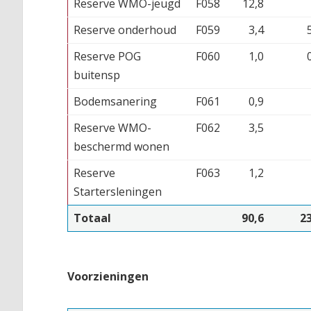
Reserve WMO-jeugd
F058
12,8
Reserve onderhoud
F059
3,4
Reserve POG
F060
1,0
buitensp
Bodemsanering
F061
0,9
Reserve WMO-
F062
3,5
beschermd wonen
Reserve
F063
1,2
Startersleningen
Totaal
90,6
23
Voorzieningen