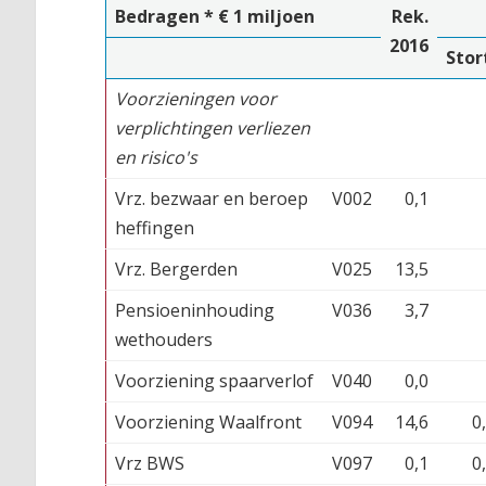
Bedragen * € 1 miljoen
Rek.
2016
Stor
Voorzieningen voor
verplichtingen verliezen
en risico's
Vrz. bezwaar en beroep
V002
0,1
heffingen
Vrz. Bergerden
V025
13,5
Pensioeninhouding
V036
3,7
wethouders
Voorziening spaarverlof
V040
0,0
Voorziening Waalfront
V094
14,6
0
Vrz BWS
V097
0,1
0