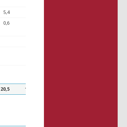
0,6
1,8
0,1
1,8
5,4
5,4
2,6
5,4
5,4
2,6
0,6
0,4
1,3
0,6
0,4
1,6
0,3
0,6
0,6
0,0
1,4
1,4
0,3
0,1
0,3
-0,1
20,5
13,3
100,8
24,4
10,3
114,9