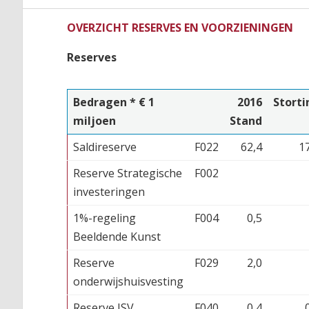
OVERZICHT RESERVES EN VOORZIENINGEN
Reserves
Bedragen * € 1
2016
Storti
miljoen
Stand
Saldireserve
F022
62,4
1
Reserve Strategische
F002
investeringen
1%-regeling
F004
0,5
Beeldende Kunst
Reserve
F029
2,0
onderwijshuisvesting
Reserve ISV
F040
0,4