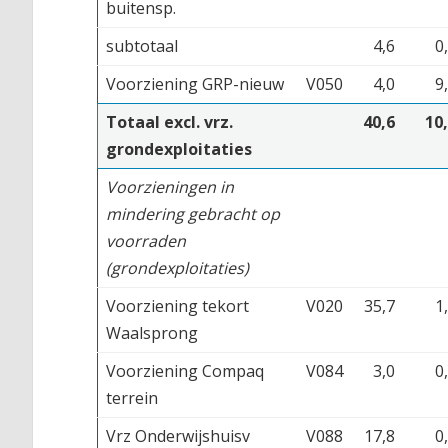
buitensp.
subtotaal
4,6
0
Voorziening GRP-nieuw
V050
4,0
9
Totaal excl. vrz.
40,6
10
grondexploitaties
Voorzieningen in
mindering gebracht op
voorraden
(grondexploitaties)
Voorziening tekort
V020
35,7
1
Waalsprong
Voorziening Compaq
V084
3,0
0
terrein
Vrz Onderwijshuisv
V088
17,8
0