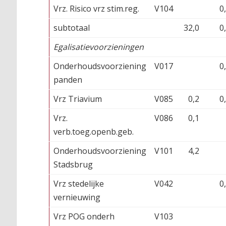
Vrz. Risico vrz stim.reg.
V104
0
subtotaal
32,0
0
Egalisatievoorzieningen
Onderhoudsvoorziening
V017
0
panden
Vrz Triavium
V085
0,2
0
Vrz.
V086
0,1
verb.toeg.openb.geb.
Onderhoudsvoorziening
V101
4,2
Stadsbrug
Vrz stedelijke
V042
0
vernieuwing
Vrz POG onderh
V103