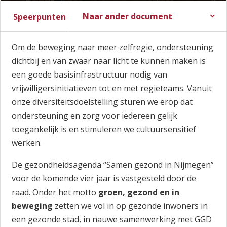
Naar ander document
Speerpunten komende jaren
Stadsbegroting 2017
Zomernota 2017
Stadsrekening 2016
Stads- en Wijkmonitor
Om de beweging naar meer zelfregie, ondersteuning
dichtbij en van zwaar naar licht te kunnen maken is
een goede basisinfrastructuur nodig van
vrijwilligersinitiatieven tot en met regieteams. Vanuit
onze diversiteitsdoelstelling sturen we erop dat
ondersteuning en zorg voor iedereen gelijk
toegankelijk is en stimuleren we cultuursensitief
werken.
De gezondheidsagenda “Samen gezond in Nijmegen”
voor de komende vier jaar is vastgesteld door de
raad. Onder het motto
groen, gezond en in
beweging
zetten we vol in op gezonde inwoners in
een gezonde stad, in nauwe samenwerking met GGD