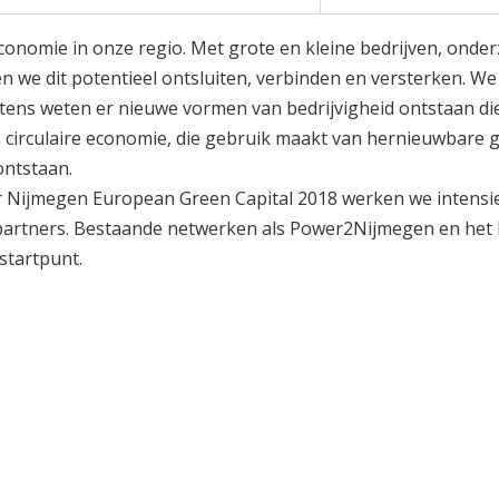
Stadsbegroting 
Zomernota 2017
Stadsrekening 2
Stads- en Wijkmo
onomie in onze regio. Met grote en kleine bedrijven, onde
n we dit potentieel ontsluiten, verbinden en versterken. W
etens weten er nieuwe vormen van bedrijvigheid ontstaan die
 circulaire economie, die gebruik maakt van hernieuwbare 
ontstaan.
r Nijmegen European Green Capital 2018 werken we intensi
ke partners. Bestaande netwerken als Power2Nijmegen en het
startpunt.