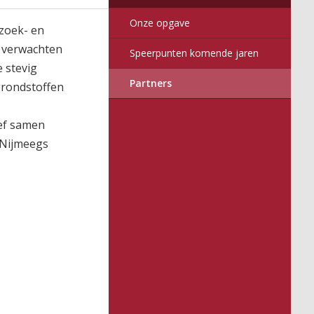
2017
016
nitor
Onze opgave
rzoek- en
e verwachten
Speerpunten komende jaren
 stevig
Partners
grondstoffen
ef samen
 Nijmeegs